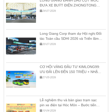
LONG GIANG ĐÁNH DẤU CỘT MỐC
ĐƯA XE BUÝT ĐIỆN ZHONGTONG
ĐẦU TIÊN VÀO VIỆT NAM TẠI HỘI
24-07-2026
NGHỊ ĐỐI TÁC TOÀN CẦU SDHI 2026
Long Giang Corp tham dự Hội nghị Đối
tác Toàn cầu SDHI 2026 và Triển lãm
Sản phẩm Xanh – Thông minh tại VEC
20-07-2026
Hà Nội
CƠ HỘI VÀNG ĐẦU TƯ KIMLONG99:
ƯU ĐÃI LÊN ĐẾN 150 TRIỆU + NHẬN
XE KIMLONGX9 HOẶC KIMAN9
27-05-2026
Lễ nghiệm thu và bàn giao trạm sạc
pin xe điện tại Hóc Môn – Bước tiến
mới cho hạ tầng giao thông xanh
10-04-2026