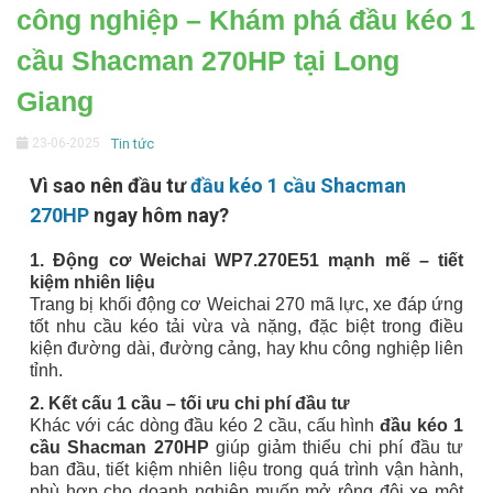
công nghiệp – Khám phá đầu kéo 1
cầu Shacman 270HP tại Long
Giang
23-06-2025
Tin tức
Vì sao nên đầu tư
đầu kéo 1 cầu Shacman
270HP
ngay hôm nay?
1. Động cơ Weichai WP7.270E51 mạnh mẽ – tiết
kiệm nhiên liệu
Trang bị khối động cơ Weichai 270 mã lực, xe đáp ứng
tốt nhu cầu kéo tải vừa và nặng, đặc biệt trong điều
kiện đường dài, đường cảng, hay khu công nghiệp liên
tỉnh.
2. Kết cấu 1 cầu – tối ưu chi phí đầu tư
Khác với các dòng đầu kéo 2 cầu, cấu hình
đầu kéo 1
cầu Shacman 270HP
giúp giảm thiểu chi phí đầu tư
ban đầu, tiết kiệm nhiên liệu trong quá trình vận hành,
phù hợp cho doanh nghiệp muốn mở rộng đội xe một