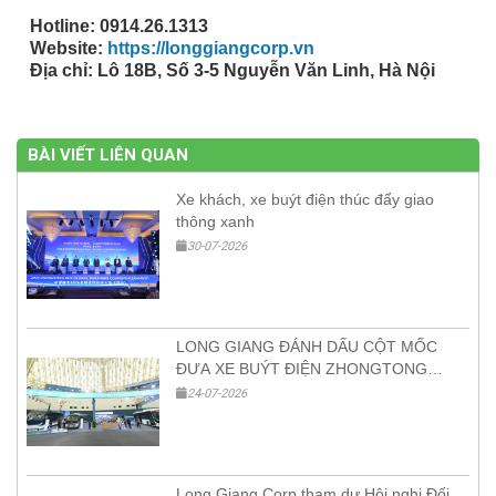
Hotline: 0914.26.1313
Website:
https://longgiangcorp.vn
Địa chỉ: Lô 18B, Số 3-5 Nguyễn Văn Linh, Hà Nội
BÀI VIẾT LIÊN QUAN
Xe khách, xe buýt điện thúc đẩy giao
thông xanh
30-07-2026
LONG GIANG ĐÁNH DẤU CỘT MỐC
ĐƯA XE BUÝT ĐIỆN ZHONGTONG
ĐẦU TIÊN VÀO VIỆT NAM TẠI HỘI
24-07-2026
NGHỊ ĐỐI TÁC TOÀN CẦU SDHI 2026
Long Giang Corp tham dự Hội nghị Đối