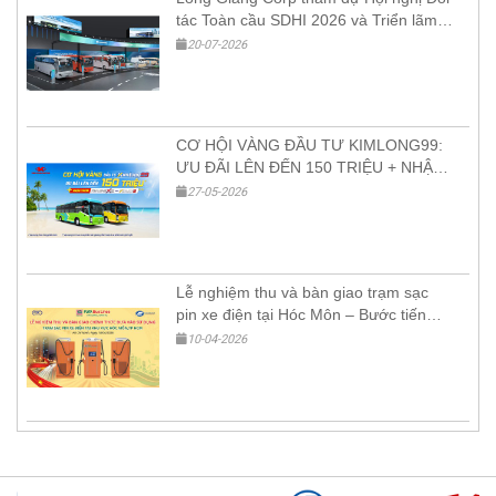
tác Toàn cầu SDHI 2026 và Triển lãm
Sản phẩm Xanh – Thông minh tại VEC
20-07-2026
Hà Nội
CƠ HỘI VÀNG ĐẦU TƯ KIMLONG99:
ƯU ĐÃI LÊN ĐẾN 150 TRIỆU + NHẬN
XE KIMLONGX9 HOẶC KIMAN9
27-05-2026
Lễ nghiệm thu và bàn giao trạm sạc
pin xe điện tại Hóc Môn – Bước tiến
mới cho hạ tầng giao thông xanh
10-04-2026