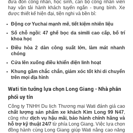
đưa đón công nhân, học sinh, cán bộ công nhân viên
hay vận tải hành khách tuyến ngắn - trung bình. Xe
được thiết kế hiện đại, tiện nghi và bền bỉ:
Động cơ Yuchai mạnh mẽ, tiết kiệm nhiên liệu
Số chỗ ngồi: 47 ghế bọc da simili cao cấp, bố trí
khoa học
Điều hòa 2 dàn công suất lớn, làm mát nhanh
chóng
Cửa lên xuống điều khiển điện linh hoạt
Khung gầm chắc chắn, giảm xóc tốt khi di chuyển
trên mọi địa hình
Wati tin tưởng lựa chọn Long Giang - Nhà phân
phối uy tín
Công ty TNHH Du lịch Thương mại Wati đánh giá cao
chất lượng sản phẩm xe khách Kim Long 99 N47
,
cũng như
dịch vụ hậu mãi, bảo hành chính hãng và
hỗ trợ kỹ thuật 24/7
từ phía Long Giang. Việc lựa chọn
đồng hành cùng Long Giang giúp Wati nâng cao năng