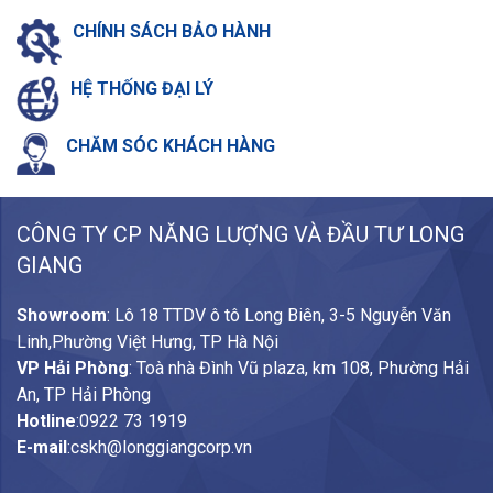
CHÍNH SÁCH
BẢO HÀNH
HỆ THỐNG
ĐẠI LÝ
CHĂM SÓC
KHÁCH HÀNG
CÔNG TY CP NĂNG LƯỢNG VÀ ĐẦU TƯ LONG
GIANG
Showroom
: Lô 18 TTDV ô tô Long Biên, 3-5 Nguyễn Văn
Linh,Phường Việt Hưng, TP Hà Nội
VP Hải Phòng
: Toà nhà Đình Vũ plaza, km 108, Phường Hải
An, TP Hải Phòng
Hotline
:
0922 73 1919
E-mail
:
cskh@longgiangcorp.vn